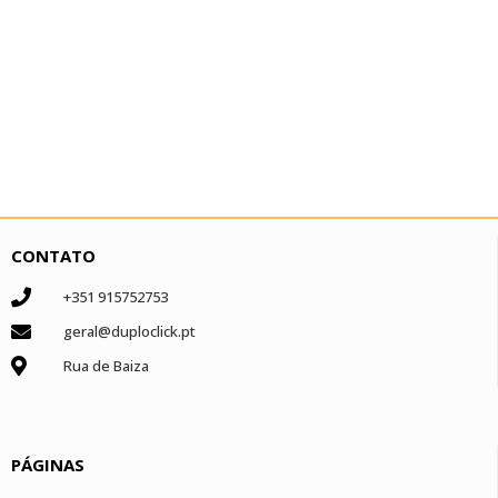
CONTATO
+351 915752753
geral@duploclick.pt
Rua de Baiza
PÁGINAS