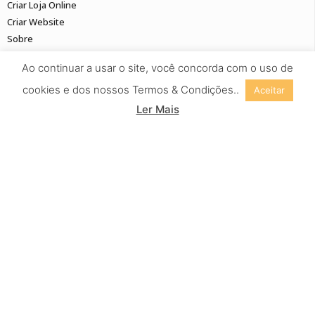
Criar Loja Online
Criar Website
Sobre
Contato
Ao continuar a usar o site, você concorda com o uso de
cookies e dos nossos Termos & Condições..
Aceitar
Ler Mais
SERVIÇOS
Webdesign
Marketing Digital
Branding
Fotografia / Vídeo
SEGUE-NOS